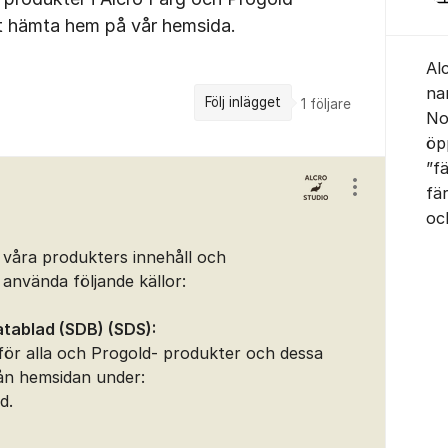
att hämta hem på vår hemsida.
Al
na
Följ inlägget
1
följare
No
öp
”f
fä
Visa/dölj ins
oc
 våra produkters innehåll och
använda följande källor:
tablad (SDB) (SDS):
 för alla och Progold- produkter och dessa
rån hemsidan under:
d.