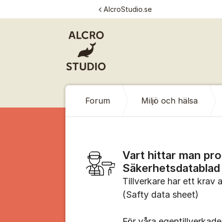
Hoppa till innehåll
AlcroStudio.se
Forum
Miljö och hälsa
Vart hittar man pr
Säkerhetsdatablad
Tillverkare har ett krav
(Safty data sheet)
För våra egentillverkade