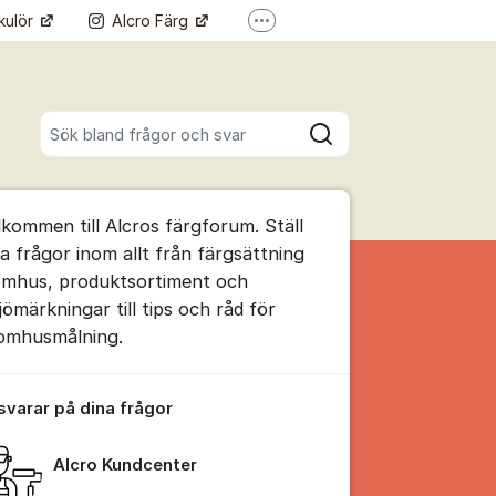
kulör
Alcro Färg
Fler supportlänkar
Alcro Pro
Sök bland alla inlägg
Sök
umet
lkommen till Alcros färgforum. Ställ
te kommentaren
na frågor inom allt från färgsättning
omhus, produktsortiment och
jömärkningar till tips och råd för
ällningar för inlägg/kommentar
omhusmålning.
 svarar på dina frågor
Alcro Kundcenter