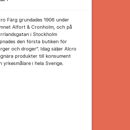
cro Färg grundades 1906 under
mnet Alfort & Cronholm, och på
rrlandsgatan i Stockholm
pnades den första butiken för
ärger och droger”. Idag säljer Alcro
rgnära produkter till konsument
tällningar för inlägg/kommentar
h yrkesmålare i hela Sverige.