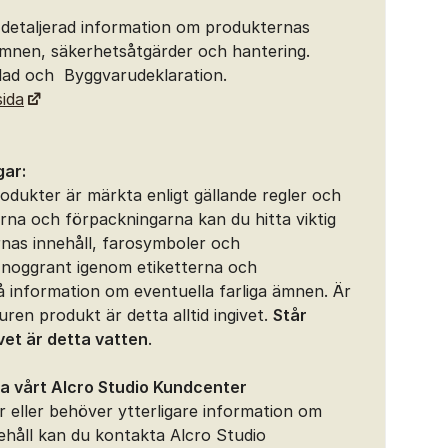
 detaljerad information om produkternas
ämnen, säkerhetsåtgärder och hantering.
lad och Byggvarudeklaration.
sida
gar:
odukter är märkta enligt gällande regler och
rna och förpackningarna kan du hitta viktig
nas innehåll, farosymboler och
 noggrant igenom etiketterna och
å information om eventuella farliga ämnen. Är
ren produkt är detta alltid ingivet.
Står
vet är detta vatten
.
a vårt Alcro Studio Kundcenter
r eller behöver ytterligare information om
nehåll kan du kontakta Alcro Studio