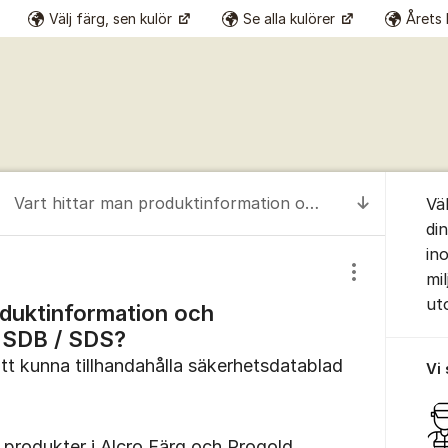
Välj färg, sen kulör
Se alla kulörer
Årets 
Om for
Vart hittar man produktinformation och Säkerhetsdatablad SDB / SDS?
Vä
Till senas
di
in
mil
Visa/dölj inst
ut
oduktinformation och
 SDB / SDS?
 att kunna tillhandahålla säkerhetsdatablad
Vi
 produkter i Alcro Färg och Progold