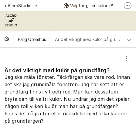
Hoppa till innehåll
AlcroStudio.se
Välj färg, sen kulör
Fler
Se alla kulörer
Årets kulör
Ti
Färg Utomhus
Alcro Färg
Alcro Pro
Är det viktigt med kulör på grundfärg?
Visa
Är det viktigt med kulör på grundfärg?
Jag ska måla fönster. Täckfärgen ska vara röd. Innan
det ska jag grundmåla fönstren. Jag har sett att er
grundfärg finns i vit och röd. Man kan dessutom
bryta den till valfri kulör. Nu undrar jag om det spelar
någon roll vilken kulör man har på grundfärgen?
Finns det några för eller nackdelar med olika kulörer
på grundfärgen?