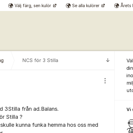
Välj färg, sen kulör
Se alla kulörer
Årets 
Om for
ng
NCS för 3 Stilla
Vä
Till senas
di
in
mil
Visa/dölj inst
ut
 3Stilla från ad.Balans.
Vi
r Stilla ?
 skulle kunna funka hemma hos oss med
r.