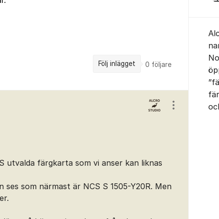
Al
na
No
Följ inlägget
0
följare
öp
”f
fä
oc
Visa/dölj ins
S utvalda färgkarta som vi anser kan liknas
n ses som närmast är NCS S 1505-Y20R. Men
er.