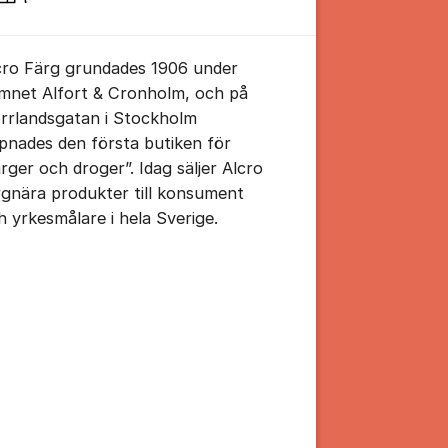
cro Färg grundades 1906 under
mnet Alfort & Cronholm, och på
rrlandsgatan i Stockholm
pnades den första butiken för
ärger och droger”. Idag säljer Alcro
rgnära produkter till konsument
h yrkesmålare i hela Sverige.
tällningar för inlägg/kommentar