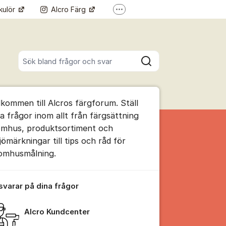
kulör
Alcro Färg
Fler supportlänkar
Alcro Pro
Sök bland alla inlägg
Sök
umet
lkommen till Alcros färgforum. Ställ
te kommentaren
na frågor inom allt från färgsättning
omhus, produktsortiment och
jömärkningar till tips och råd för
ällningar för inlägg/kommentar
omhusmålning.
 svarar på dina frågor
Alcro Kundcenter