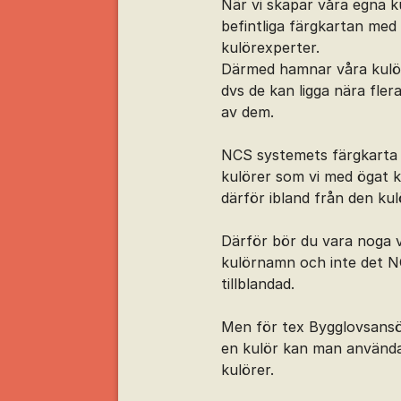
När vi skapar våra egna k
befintliga färgkartan me
kulörexperter.
Därmed hamnar våra kulö
dvs de kan ligga nära fler
av dem.
NCS systemets färgkarta 
kulörer som vi med ögat ka
därför ibland från den kul
Därför bör du vara noga vi
kulörnamn och inte det NC
tillblandad.
Men för tex Bygglovsansö
en kulör kan man använda
kulörer.