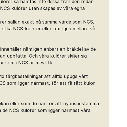
ulörer så hämtas inte dessa från den redan
d NCS kulörer utan skapas av våra egna
rer sällan exakt på samma värde som NCS,
a olika NCS-kulörer eller tex ligga mellan två
innehåller nämligen enbart en bråkdel av de
n uppfatta. Och våra kulörer skiljer sig
ör som i NCS är mest lik.
d färgbeställningar att alltid uppge vårt
S som ligger närmast, för att få rätt kulör
kan eller som du här för att nyansbestämma
 de NCS kulörer som ligger närmast våra