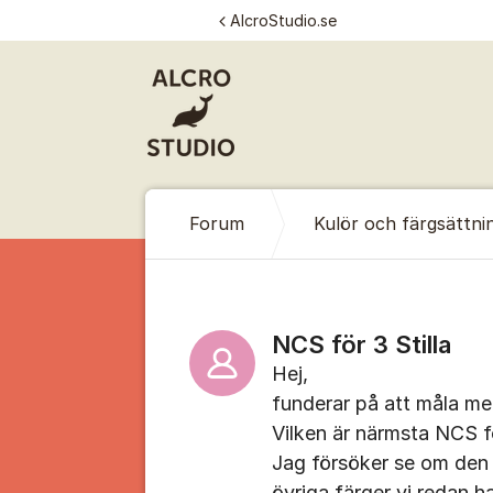
Hoppa till innehåll
AlcroStudio.se
Forum
Kulör och färgsättni
NCS för 3 Stilla
Hej,
funderar på att måla med
Vilken är närmsta NCS fö
Jag försöker se om den
övriga färger vi redan ha