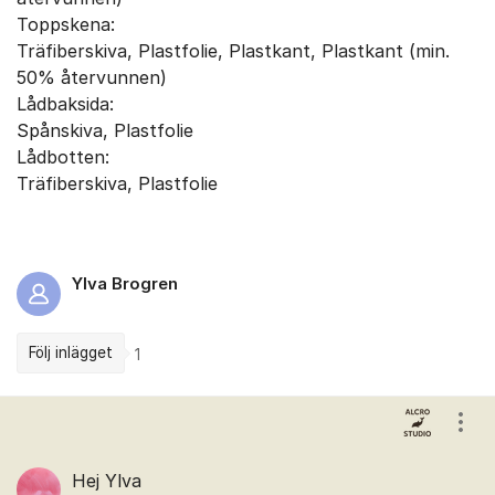
Toppskena:
Träfiberskiva, Plastfolie, Plastkant, Plastkant (min.
50% återvunnen)
Lådbaksida:
Spånskiva, Plastfolie
Lådbotten:
Träfiberskiva, Plastfolie
Ylva Brogren
Följ inlägget
1
Kommentarer
Visa
Hej Ylva