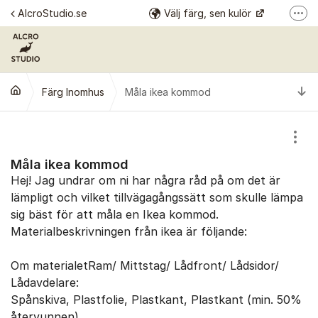
Hoppa till innehåll
AlcroStudio.se
Välj färg, sen kulör
Fler
Se alla kulörer
Årets kulör
Ti
Färg Inomhus
Måla ikea kommod
Alcro Färg
Alcro Pro
Visa
Måla ikea kommod
Hej! Jag undrar om ni har några råd på om det är
lämpligt och vilket tillvägagångssätt som skulle lämpa
sig bäst för att måla en Ikea kommod.
Materialbeskrivningen från ikea är följande:
Om materialetRam/ Mittstag/ Lådfront/ Lådsidor/
Lådavdelare:
Spånskiva, Plastfolie, Plastkant, Plastkant (min. 50%
återvunnen)