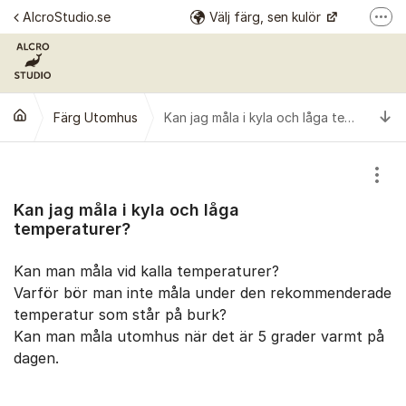
Hoppa till innehåll
AlcroStudio.se
Välj färg, sen kulör
Fler
Se alla kulörer
Årets kulör
Ti
Färg Utomhus
Alcro Färg
Alcro Pro
Kan jag måla i kyla och låga temperaturer?
Visa
Kan jag måla i kyla och låga
temperaturer?
Kan man måla vid kalla temperaturer?
Varför bör man inte måla under den rekommenderade
temperatur som står på burk?
Kan man måla utomhus när det är 5 grader varmt på
dagen.