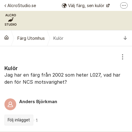
Hoppa till innehåll
AlcroStudio.se
Välj färg, sen kulör
Fler
Se alla kulörer
Årets kulör
Ti
Färg Utomhus
Kulör
Alcro Färg
Alcro Pro
Visa
Kulör
Jag har en färg från 2002 som heter L027, vad har
den för NCS motsvarighet?
Anders Björkman
Följ inlägget
1