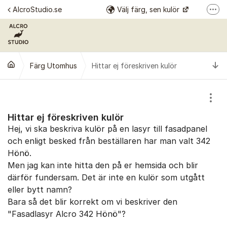
Hoppa till innehåll
AlcroStudio.se
Välj färg, sen kulör
Fler
Se alla kulörer
Årets kulör
Ti
Färg Utomhus
Hittar ej föreskriven kulör
Alcro Färg
Alcro Pro
Visa
Hittar ej föreskriven kulör
Hej, vi ska beskriva kulör på en lasyr till fasadpanel
och enligt besked från beställaren har man valt 342
Hönö.
Men jag kan inte hitta den på er hemsida och blir
därför fundersam. Det är inte en kulör som utgått
eller bytt namn?
Bara så det blir korrekt om vi beskriver den
"Fasadlasyr Alcro 342 Hönö"?