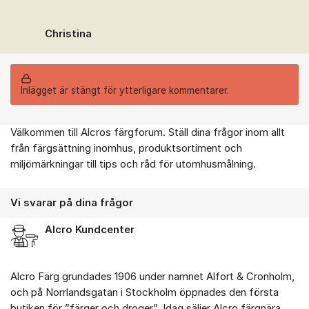
Christina
Inlägget är stängt för ytterligare kommentarer.
Välkommen till Alcros färgforum. Ställ dina frågor inom allt
Om forumet
från färgsättning inomhus, produktsortiment och
miljömärkningar till tips och råd för utomhusmålning.
Vi svarar på dina frågor
Alcro Kundcenter
Alcro Färg grundades 1906 under namnet Alfort & Cronholm,
och på Norrlandsgatan i Stockholm öppnades den första
butiken för ”färger och droger”. Idag säljer Alcro färgnära