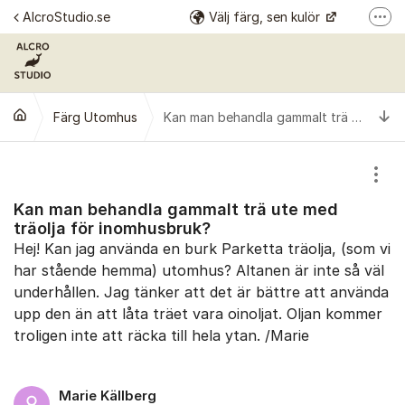
Hoppa till innehåll
AlcroStudio.se
Välj färg, sen kulör
Fler
Se alla kulörer
Årets kulör
Ti
Färg Utomhus
Alcro Färg
Alcro Pro
Kan man behandla gammalt trä ute med träolja för inomhusbruk?
Visa
Kan man behandla gammalt trä ute med
träolja för inomhusbruk?
Hej! Kan jag använda en burk Parketta träolja, (som vi
har stående hemma) utomhus? Altanen är inte så väl
underhållen. Jag tänker att det är bättre att använda
upp den än att låta träet vara oinoljat. Oljan kommer
troligen inte att räcka till hela ytan. /Marie
Marie Källberg