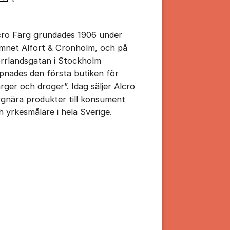
cro Färg grundades 1906 under
mnet Alfort & Cronholm, och på
tällningar för inlägg/kommentar
rrlandsgatan i Stockholm
pnades den första butiken för
ärger och droger”. Idag säljer Alcro
rgnära produkter till konsument
h yrkesmålare i hela Sverige.