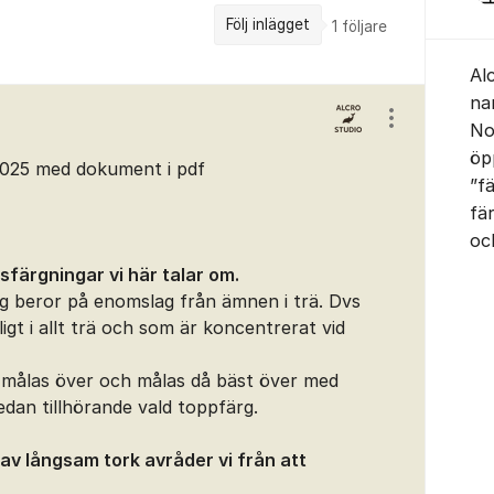
Följ inlägget
1
följare
Al
na
Visa/dölj ins
No
öp
2025 med dokument i pdf
”f
fä
oc
ssfärgningar vi här talar om.
g beror på enomslag från ämnen i trä. Dvs
gt i allt trä och som är koncentrerat vid
 målas över och målas då bäst över med
dan tillhörande vald toppfärg.
av långsam tork avråder vi från att