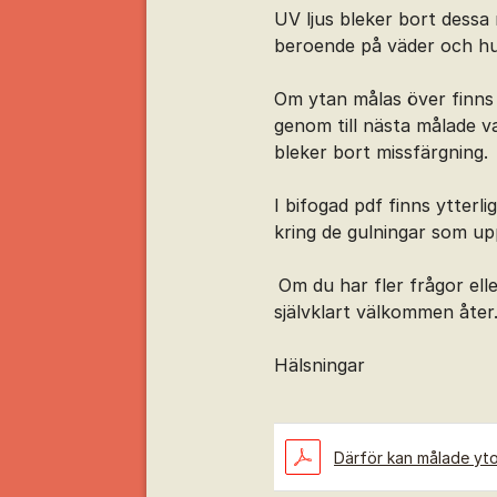
UV ljus bleker bort dessa 
beroende på väder och hur
Om ytan målas över finns r
genom till nästa målade va
bleker bort missfärgning.
I bifogad pdf finns ytterl
kring de gulningar som u
Om du har fler frågor ell
självklart välkommen åter
Hälsningar
Därför kan målade yto