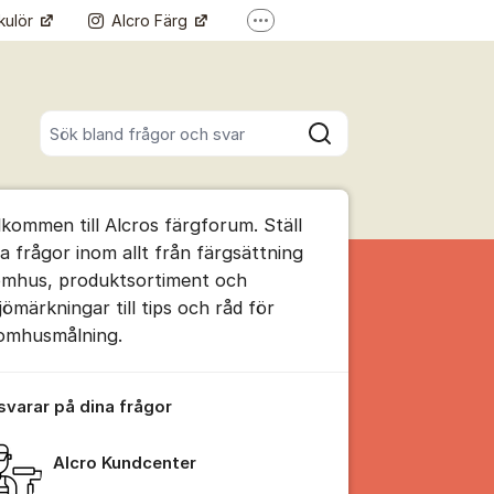
kulör
Alcro Färg
Fler supportlänkar
Alcro Pro
Sök bland alla inlägg
Sök
umet
lkommen till Alcros färgforum. Ställ
te kommentaren
na frågor inom allt från färgsättning
omhus, produktsortiment och
jömärkningar till tips och råd för
ällningar för inlägg/kommentar
omhusmålning.
 svarar på dina frågor
Alcro Kundcenter