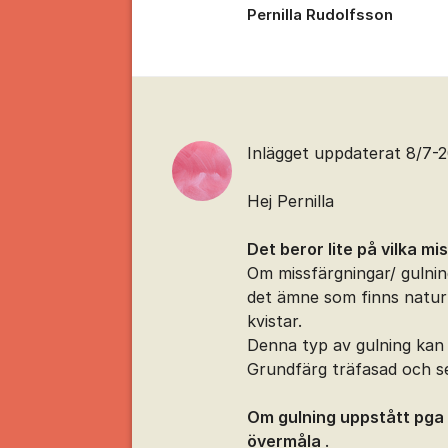
Pernilla Rudolfsson
Kommentarer
Inlägget uppdaterat 8/7-
Hej Pernilla
Det beror lite på vilka mi
Om missfärgningar/ gulnin
det ämne som finns naturli
kvistar.
Denna typ av gulning kan
Grundfärg träfasad och se
Om gulning uppstått pga 
övermåla
.