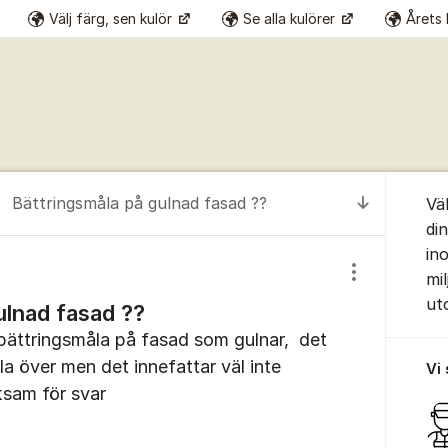
Välj färg, sen kulör
Se alla kulörer
Årets 
Om for
Bättringsmåla på gulnad fasad ??
Vä
Till senas
di
in
mil
Visa/dölj inst
ut
ulnad fasad ??
bättringsmåla på fasad som gulnar, det
la över men det innefattar väl inte
Vi
ksam för svar