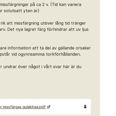
missfärgningar på ca 2 v. (Tid kan variera
 solutsatt ytan är)
ik att missfärgning utöver lång tid tränger
rv. Det nya lagret färg förhindrar att uv ljus
igare information att ta del av gällande orsaker
ppstår vid ogynnsamma torkförhållanden.
er undrar över något i vårt svar här är du
.
Ladda ned filen D
r missfärgas gulaktiga.pdf