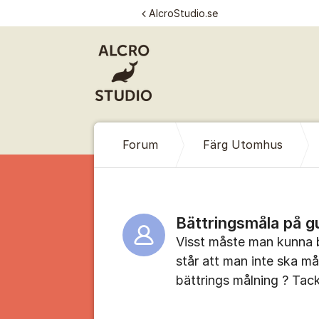
Hoppa till innehåll
AlcroStudio.se
Forum
Färg Utomhus
Bättringsmåla på g
Visst måste man kunna 
står att man inte ska må
bättrings målning ? Tac